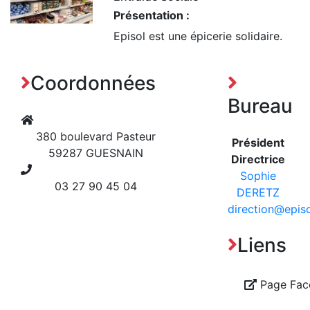
Présentation :
Episol est une épicerie solidaire.
Coordonnées
Bureau
380 boulevard Pasteur
Président
59287 GUESNAIN
Directrice
Sophie
03 27 90 45 04
DERETZ
direction@episo
Liens
Page Face