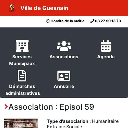
Ville de Guesnain
Horaire de la mairie
03 27 99 13 73
Services
Associations
Agenda
Municipaux
Démarches
Annuaire
administratives
Association : Episol 59
Type d'association :
Humanitaire
Entraide Sociale