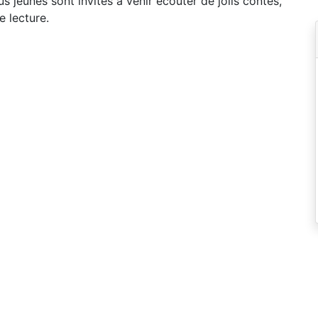
s jeunes sont invités à venir écouter de jolis contes,
e lecture.