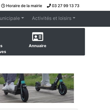
Horaire de la mairie
03 27 99 13 73
unicipale
Activités et loisirs
es
Annuaire
ives