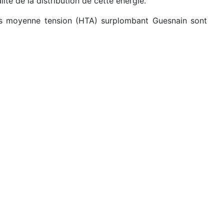
ité de la distribution de cette énergie.
nes moyenne tension (HTA) surplombant Guesnain sont