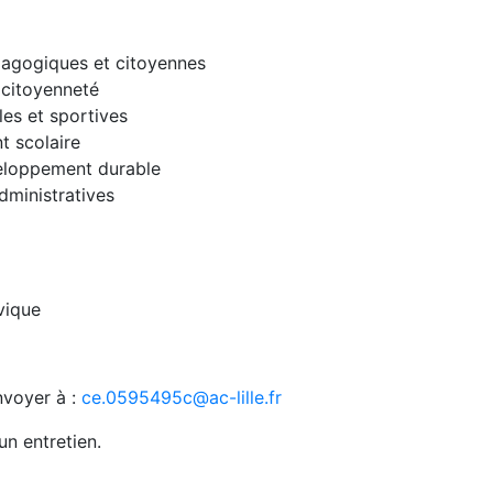
dagogiques et citoyennes
a citoyenneté
les et sportives
nt scolaire
veloppement durable
dministratives
vique
nvoyer à :
ce.0595495c@ac-lille.fr
n entretien.