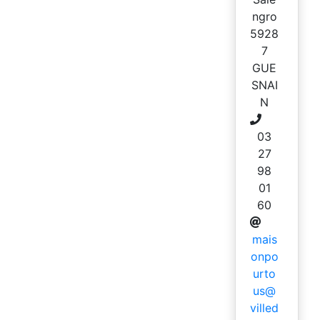
ngro
5928
7
GUE
SNAI
N
03
27
98
01
60
mais
onpo
urto
us@
villed