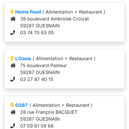
Home Food
( Alimentation > Restaurant )
39 boulevard Ambroise Croizat
59287 GUESNAIN
03 74 70 63 05
L'Oasis
( Alimentation > Restaurant )
75 boulevard Pasteur
59287 GUESNAIN
03 27 87 40 15
O287
( Alimentation > Restaurant )
28 rue François BACQUET
59287 GUESNAIN
07 59 61 09 68