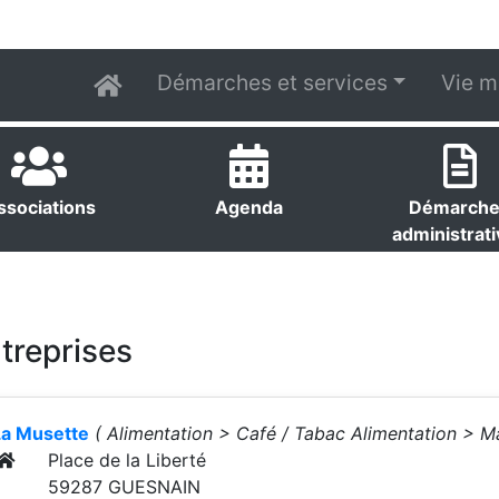
Démarches et services
Vie m
ssociations
Agenda
Démarch
administrat
treprises
La Musette
( Alimentation > Café / Tabac Alimentation > M
Place de la Liberté
59287 GUESNAIN