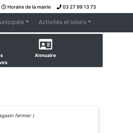
Horaire de la mairie
03 27 99 13 73
unicipale
Activités et loisirs
es
Annuaire
ives
agasin fermier )